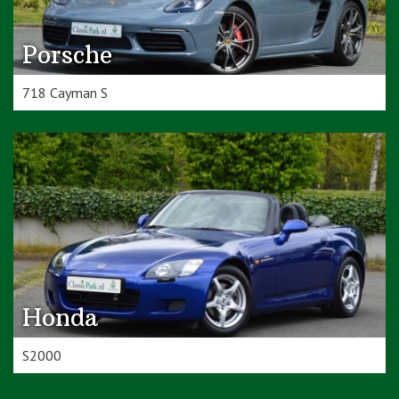
Porsche
718 Cayman S
Honda
S2000