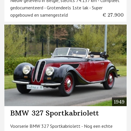
Nieuw geleverd in België, slechts 74.137 km - Compleet
gedocumenteerd - Grotendeels 1ste lak - Super
opgebouwd en samengesteld
€ 27.900
1949
BMW 327 Sportkabriolett
Voorserie BMW 327 Sportkabriolett - Nog een echte