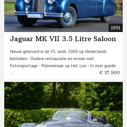
1951
Jaguar MK VII 3.5 Litre Saloon
Nieuw geleverd in de VS, sinds 2000 op Nederlands
kenteken - Oudere restauratie en revisie met
fotoreportage - Prijswinnaar op Het Loo - In zeer goede
...
€ 37.900