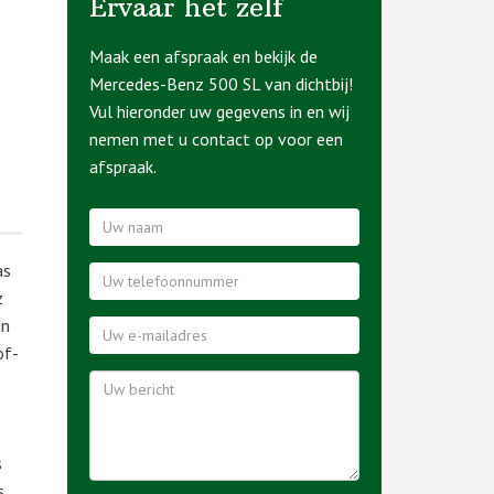
Ervaar het zelf
Maak een afspraak en bekijk de
Mercedes-Benz 500 SL van dichtbij!
Vul hieronder uw gegevens in en wij
nemen met u contact op voor een
afspraak.
as
z
en
of-
s
s